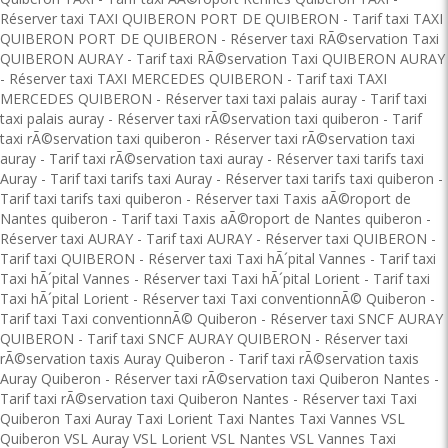
Réserver taxi TAXI QUIBERON PORT DE QUIBERON
-
Tarif taxi TAXI
QUIBERON PORT DE QUIBERON
-
Réserver taxi RÃ©servation Taxi
QUIBERON AURAY
-
Tarif taxi RÃ©servation Taxi QUIBERON AURAY
-
Réserver taxi TAXI MERCEDES QUIBERON
-
Tarif taxi TAXI
MERCEDES QUIBERON
-
Réserver taxi taxi palais auray
-
Tarif taxi
taxi palais auray
-
Réserver taxi rÃ©servation taxi quiberon
-
Tarif
taxi rÃ©servation taxi quiberon
-
Réserver taxi rÃ©servation taxi
auray
-
Tarif taxi rÃ©servation taxi auray
-
Réserver taxi tarifs taxi
Auray
-
Tarif taxi tarifs taxi Auray
-
Réserver taxi tarifs taxi quiberon
-
Tarif taxi tarifs taxi quiberon
-
Réserver taxi Taxis aÃ©roport de
Nantes quiberon
-
Tarif taxi Taxis aÃ©roport de Nantes quiberon
-
Réserver taxi AURAY
-
Tarif taxi AURAY
-
Réserver taxi QUIBERON
-
Tarif taxi QUIBERON
-
Réserver taxi Taxi hÃ´pital Vannes
-
Tarif taxi
Taxi hÃ´pital Vannes
-
Réserver taxi Taxi hÃ´pital Lorient
-
Tarif taxi
Taxi hÃ´pital Lorient
-
Réserver taxi Taxi conventionnÃ© Quiberon
-
Tarif taxi Taxi conventionnÃ© Quiberon
-
Réserver taxi SNCF AURAY
QUIBERON
-
Tarif taxi SNCF AURAY QUIBERON
-
Réserver taxi
rÃ©servation taxis Auray Quiberon
-
Tarif taxi rÃ©servation taxis
Auray Quiberon
-
Réserver taxi rÃ©servation taxi Quiberon Nantes
-
Tarif taxi rÃ©servation taxi Quiberon Nantes
-
Réserver taxi Taxi
Quiberon Taxi Auray Taxi Lorient Taxi Nantes Taxi Vannes VSL
Quiberon VSL Auray VSL Lorient VSL Nantes VSL Vannes Taxi