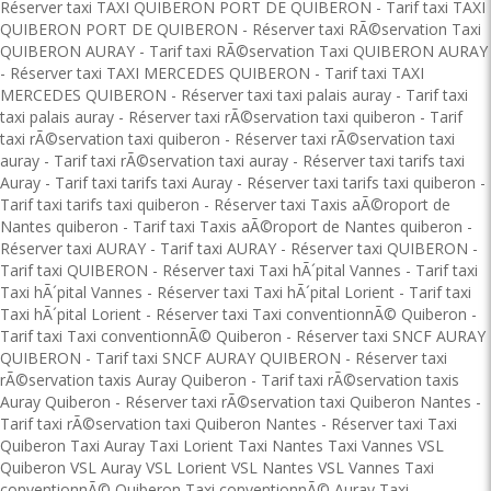
Réserver taxi TAXI QUIBERON PORT DE QUIBERON
-
Tarif taxi TAXI
QUIBERON PORT DE QUIBERON
-
Réserver taxi RÃ©servation Taxi
QUIBERON AURAY
-
Tarif taxi RÃ©servation Taxi QUIBERON AURAY
-
Réserver taxi TAXI MERCEDES QUIBERON
-
Tarif taxi TAXI
MERCEDES QUIBERON
-
Réserver taxi taxi palais auray
-
Tarif taxi
taxi palais auray
-
Réserver taxi rÃ©servation taxi quiberon
-
Tarif
taxi rÃ©servation taxi quiberon
-
Réserver taxi rÃ©servation taxi
auray
-
Tarif taxi rÃ©servation taxi auray
-
Réserver taxi tarifs taxi
Auray
-
Tarif taxi tarifs taxi Auray
-
Réserver taxi tarifs taxi quiberon
-
Tarif taxi tarifs taxi quiberon
-
Réserver taxi Taxis aÃ©roport de
Nantes quiberon
-
Tarif taxi Taxis aÃ©roport de Nantes quiberon
-
Réserver taxi AURAY
-
Tarif taxi AURAY
-
Réserver taxi QUIBERON
-
Tarif taxi QUIBERON
-
Réserver taxi Taxi hÃ´pital Vannes
-
Tarif taxi
Taxi hÃ´pital Vannes
-
Réserver taxi Taxi hÃ´pital Lorient
-
Tarif taxi
Taxi hÃ´pital Lorient
-
Réserver taxi Taxi conventionnÃ© Quiberon
-
Tarif taxi Taxi conventionnÃ© Quiberon
-
Réserver taxi SNCF AURAY
QUIBERON
-
Tarif taxi SNCF AURAY QUIBERON
-
Réserver taxi
rÃ©servation taxis Auray Quiberon
-
Tarif taxi rÃ©servation taxis
Auray Quiberon
-
Réserver taxi rÃ©servation taxi Quiberon Nantes
-
Tarif taxi rÃ©servation taxi Quiberon Nantes
-
Réserver taxi Taxi
Quiberon Taxi Auray Taxi Lorient Taxi Nantes Taxi Vannes VSL
Quiberon VSL Auray VSL Lorient VSL Nantes VSL Vannes Taxi
conventionnÃ© Quiberon Taxi conventionnÃ© Auray Taxi